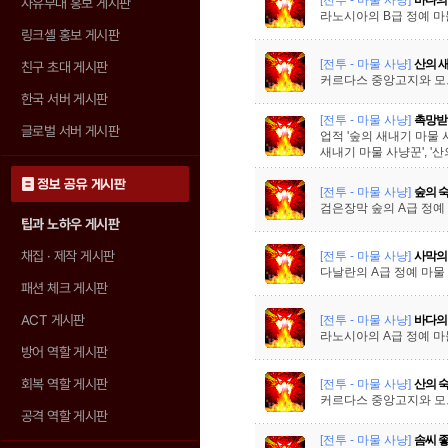
자유부대 홍보 게시판
라노시아의 B급 정예 마
링크셸 홍보 게시판
[전투 - 마물 사냥]
산의 
친구 초대 게시판
커르다스 중앙고지와 모르
한국 서버 게시판
[전투 - 마물 사냥]
촉망받
글로벌 서버 게시판
업적 '숲의 새내기 마물 사
새내기 마물 사냥꾼', '
정보 공유 게시판
[전투 - 마물 사냥]
숲의 
검은장막 숲의 A급 정예
팁과 노하우 게시판
채집 · 제작 게시판
[전투 - 마물 사냥]
사막의
다날란의 A급 정예 마물
패션 체크 게시판
ACT 게시판
[전투 - 마물 사냥]
바다의
라노시아의 A급 정예 마
방어 역할 게시판
회복 역할 게시판
[전투 - 마물 사냥]
산의 
커르다스 중앙고지와 모르
공격 역할 게시판
[전투 - 마물 사냥]
솜씨 