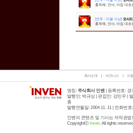
홍옥해, 얀샤, 아짐 대초
[전투 - 마물 사냥]
오사드
홍옥해, 얀샤, 아짐 대초
인벤 공식 미디어 파트너 및 제휴 파트너
회사소개
비즈니스
이
명칭:
주식회사 인벤
| 등록번호: 경기
발행인: 박규상 | 편집인: 강민우 |
발
층
발행연월일: 2004 11. 11 |
전화번호: 02 
인벤의 콘텐츠 및 기사는 저작권법의 
Copyrightⓒ
Inven.
All rights reserved