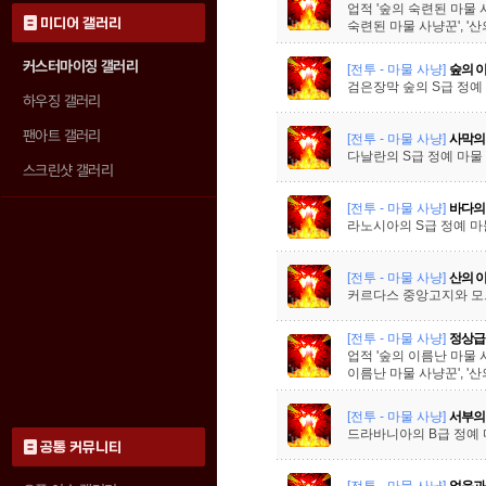
업적 '숲의 숙련된 마물 사
미디어 갤러리
숙련된 마물 사냥꾼', '
커스터마이징 갤러리
[전투 - 마물 사냥]
숲의 
검은장막 숲의 S급 정예
하우징 갤러리
팬아트 갤러리
[전투 - 마물 사냥]
사막의
다날란의 S급 정예 마물
스크린샷 갤러리
[전투 - 마물 사냥]
바다의
라노시아의 S급 정예 마
[전투 - 마물 사냥]
산의 
커르다스 중앙고지와 모르
[전투 - 마물 사냥]
정상급
업적 '숲의 이름난 마물 사
이름난 마물 사냥꾼', '
[전투 - 마물 사냥]
서부의
드라바니아의 B급 정예 
공통 커뮤니티
[전투 - 마물 사냥]
얼음과