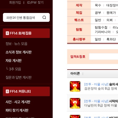
회원가입
ID/PW 찾기
제작
목수
대장장
체집
광부
원예가
퀘스트
일반
의뢰
탐험수첩
라
탐험
기라바니아
FF14 화제 집중
총사령부
일반
흑와단
정보 · 뉴스 모음
소식과 정보 게시판
업적&칭호
자유 게시판
└
3추 모음
아이콘
질문과 답변 게시판
[전투 - 마물 사냥]
숲의 
검은장막 숲의 B급 정예
FF14 커뮤니티
[전투 - 마물 사냥]
사막의
사건 · 사고 게시판
다날란의 B급 정예 마물
파티 찾기 게시판
[전투 - 마물 사냥]
바다의