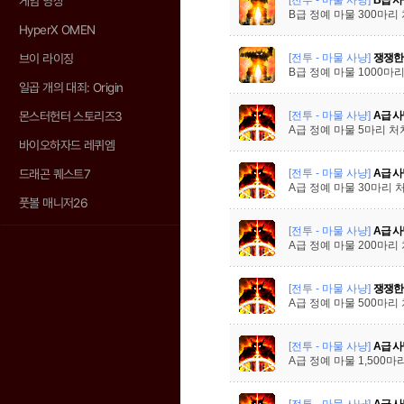
게임 영상
B급 정예 마물 300마리
HyperX OMEN
[전투 - 마물 사냥]
쟁쟁한
브이 라이징
B급 정예 마물 1000마
일곱 개의 대죄: Origin
[전투 - 마물 사냥]
A급 사
몬스터헌터 스토리즈3
A급 정예 마물 5마리 처
바이오하자드 레퀴엠
[전투 - 마물 사냥]
A급 사
드래곤 퀘스트7
A급 정예 마물 30마리 
풋볼 매니저26
[전투 - 마물 사냥]
A급 사
A급 정예 마물 200마리
[전투 - 마물 사냥]
쟁쟁한
A급 정예 마물 500마리
[전투 - 마물 사냥]
A급 사
A급 정예 마물 1,500마
[전투 - 마물 사냥]
A급 사