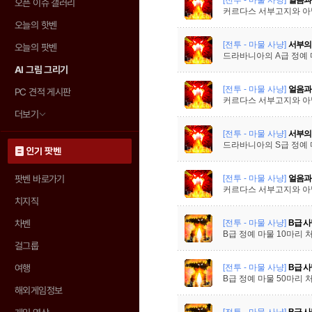
오픈 이슈 갤러리
커르다스 서부고지와 아발
오늘의 핫벤
[전투 - 마물 사냥]
서부의
오늘의 팟벤
드라바니아의 A급 정예 
AI 그림 그리기
[전투 - 마물 사냥]
얼음과
PC 견적 게시판
커르다스 서부고지와 아발
더보기
[전투 - 마물 사냥]
서부의
드라바니아의 S급 정예 
인기 팟벤
[전투 - 마물 사냥]
얼음과
팟벤 바로가기
커르다스 서부고지와 아발
치지직
[전투 - 마물 사냥]
B급 사
차벤
B급 정예 마물 10마리 
걸그룹
[전투 - 마물 사냥]
B급 사
여행
B급 정예 마물 50마리 
해외게임정보
[전투 - 마물 사냥]
B급 사