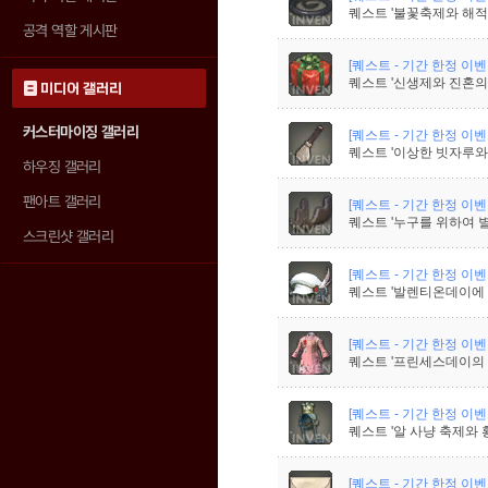
퀘스트 '불꽃축제와 해적
공격 역할 게시판
[퀘스트 - 기간 한정 이벤
퀘스트 '신생제와 진혼의
미디어 갤러리
커스터마이징 갤러리
[퀘스트 - 기간 한정 이벤
퀘스트 '이상한 빗자루와
하우징 갤러리
팬아트 갤러리
[퀘스트 - 기간 한정 이벤
퀘스트 '누구를 위하여 
스크린샷 갤러리
[퀘스트 - 기간 한정 이벤
퀘스트 '발렌티온데이에 
[퀘스트 - 기간 한정 이벤
퀘스트 '프린세스데이의 
[퀘스트 - 기간 한정 이벤
퀘스트 '알 사냥 축제와 
[퀘스트 - 기간 한정 이벤