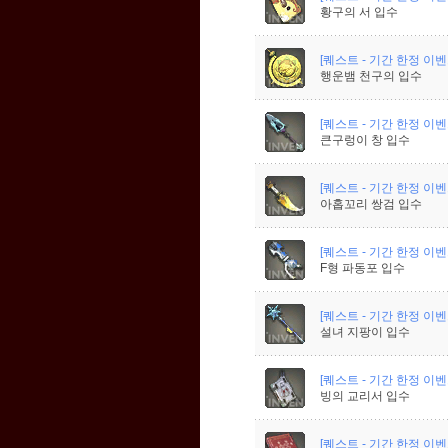
황구의 서 입수
[퀘스트 - 기간 한정 이벤
행운뱀 천구의 입수
[퀘스트 - 기간 한정 이벤
큰구렁이 창 입수
[퀘스트 - 기간 한정 이벤
아홉꼬리 쌍검 입수
[퀘스트 - 기간 한정 이벤
F형 파동포 입수
[퀘스트 - 기간 한정 이벤
설녀 지팡이 입수
[퀘스트 - 기간 한정 이벤
빙의 교리서 입수
[퀘스트 - 기간 한정 이벤