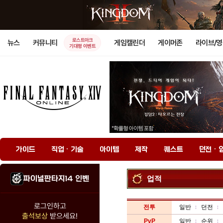
로스트아크
뉴스
커뮤니티
게임캘린더
게이머존
라이브/
기대평 이벤트
가이드
직업 · 기술
아이템
제작
퀘스트
던전 · 
파이널판타지14 인벤
업적
로그인하고
전투
일반
던전
출석보상
받으세요!
PvP
일반
순위