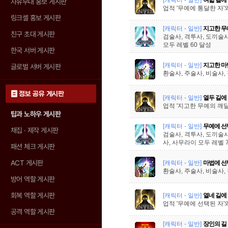
자유부대 홍보 게시판
업적 '무예에 통달한 자'
링크셸 홍보 게시판
[캐릭터 - 일반]
지고한 무
친구 초대 게시판
검술사, 격투사, 도끼술사
모두 레벨 60 달성
한국 서버 게시판
[캐릭터 - 일반]
지고한 마
글로벌 서버 게시판
환술사, 주술사, 비술사,
정보 공유 게시판
[캐릭터 - 일반]
열두 길에
업적 '지고한 무예의 깨달
팁과 노하우 게시판
[캐릭터 - 일반]
무예에 선
채집 · 제작 게시판
검술사, 격투사, 도끼술사
사, 사무라이 모두 레벨 
패션 체크 게시판
ACT 게시판
[캐릭터 - 일반]
마법에 선
환술사, 주술사, 비술사,
방어 역할 게시판
회복 역할 게시판
[캐릭터 - 일반]
열네 길에
업적 '무예에 선택된 자'
공격 역할 게시판
[캐릭터 - 일반]
장인의 길