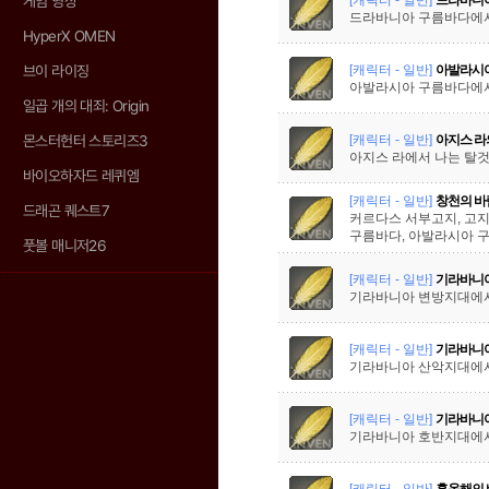
게임 영상
드라바니아 구름바다에서
HyperX OMEN
[캐릭터 - 일반]
아발라시아
브이 라이징
아발라시아 구름바다에서
일곱 개의 대죄: Origin
[캐릭터 - 일반]
아지스 라
몬스터헌터 스토리즈3
아지스 라에서 나는 탈것
바이오하자드 레퀴엠
[캐릭터 - 일반]
창천의 바
드래곤 퀘스트7
커르다스 서부고지, 고지
구름바다, 아발라시아 구
풋볼 매니저26
[캐릭터 - 일반]
기라바니아
기라바니아 변방지대에서
[캐릭터 - 일반]
기라바니아
기라바니아 산악지대에서
[캐릭터 - 일반]
기라바니아
기라바니아 호반지대에서
[캐릭터 - 일반]
홍옥해의 