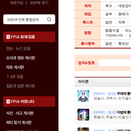
회원가입
ID/PW 찾기
제작
목수
대장장
체집
광부
원예가
퀘스트
일반
의뢰
탐험수첩
라
탐험
기라바니아
FF14 화제 집중
총사령부
일반
흑와단
정보 · 뉴스 모음
소식과 정보 게시판
업적&칭호
자유 게시판
└
3추 모음
아이콘
질문과 답변 게시판
[캐릭터 - 일반]
무예에 통
검술사, 격투사, 도끼술사
FF14 커뮤니티
[캐릭터 - 일반]
마법에 통
사건 · 사고 게시판
환술사, 주술사, 비술사 
파티 찾기 게시판
[캐릭터 - 일반]
여덟 길에