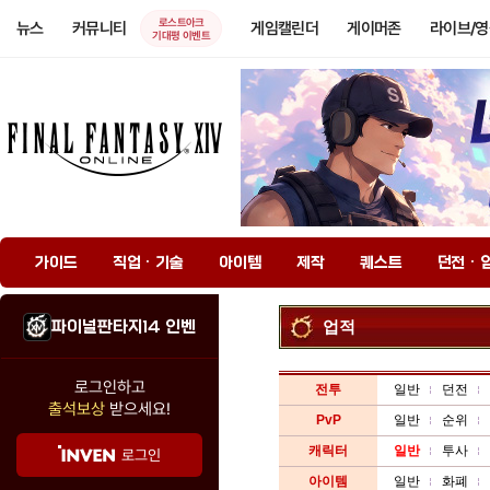
로스트아크
뉴스
커뮤니티
게임캘린더
게이머존
라이브/
기대평 이벤트
가이드
직업 · 기술
아이템
제작
퀘스트
던전 · 
파이널판타지14 인벤
업적
로그인하고
전투
일반
던전
출석보상
받으세요!
PvP
일반
순위
캐릭터
일반
투사
로그인
아이템
일반
화폐