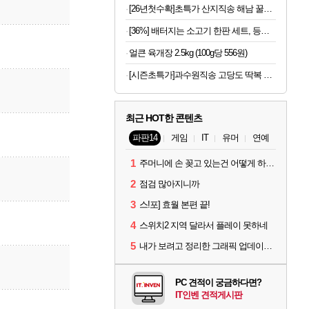
[26년첫수확]초특가 산지직송 해남 꿀고구마, 3kg
[36%] 배터지는 소고기 한판 세트, 등심살 300g + 살치살 200g + 부채살 200g + 갈비살 200g + 우삼겹 300g, 1.2kg, 1세트
얼큰 육개장 2.5kg (100g당 556원)
[시즌초특가]과수원직송 고당도 딱복 차돌복숭아, 1박스, 2kg (9-10과)
최근 HOT한 콘텐츠
파판14
게임
IT
유머
연예
1
주머니에 손 꽂고 있는건 어떻게 하는건가요?
2
점검 많아지니까
3
스!포] 효월 본편 끝!
4
스위치2 지역 달라서 플레이 못하네
5
내가 보려고 정리한 그래픽 업데이트 의상 (*스포주의)
PC 견적이 궁금하다면?
IT인벤 견적게시판