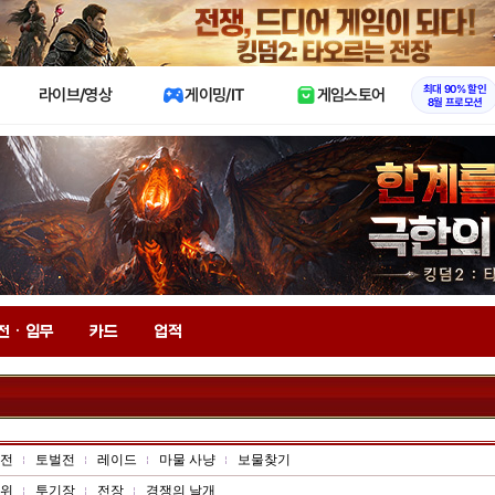
X
최대 90% 할인
라이브/영상
게이밍/IT
게임스토어
8월 프로모션
전 · 임무
카드
업적
전
토벌전
레이드
마물 사냥
보물찾기
위
투기장
전장
경쟁의 날개