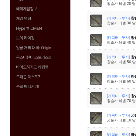
창술사 레벨 20 
해외게임정보
[캐릭터 - 투사]
창술
게임 영상
창술사 레벨 30 
HyperX OMEN
[캐릭터 - 투사]
창술
브이 라이징
창술사 레벨 40 
일곱 개의 대죄: Origin
[캐릭터 - 투사]
창술
몬스터헌터 스토리즈3
창술사 레벨 50 
바이오하자드 레퀴엠
[캐릭터 - 투사]
창술
드래곤 퀘스트7
창술사 레벨 60 
풋볼 매니저26
[캐릭터 - 투사]
창술
창술사 레벨 70 
[캐릭터 - 투사]
궁술
궁술사 레벨 10 
[캐릭터 - 투사]
궁술