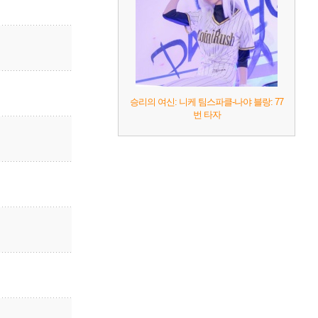
승리의 여신: 니케 팀스파클-나야 블랑: 77
번 타자