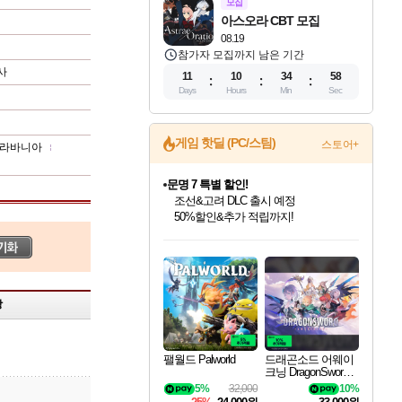
모집
아스오라 CBT 모집
08.19
참가자 모집까지 남은 기간
사
11
10
34
57
Days
Hours
Min
Sec
게임 핫딜 (PC/스팀)
스토어+
라바니아
문명 7 특별 할인!
조선&고려 DLC 출시 예정
50%할인&추가 적립까지!
마블 투혼 파이팅 소울즈 정식출시!
마블 히어로 총 출동&화려한 격투!
인벤게임즈 8월 특별 할인!
드래곤소드: 어웨이크닝 입점!
귀무자: 검의 길 예약 판매 중!
비스트 오브 리인카네이션 정식 출시!
커세어 코브 출시 기념 할인!
더 렐릭 퍼스트 가디언 정식 출시
베데스다 40주년 기념 할인 중!
캡콤 프렌차이즈 할인 진행 중!
캡콤 일부 상품 상시 할인
스타워즈 은하계 레이서
로블록스 기프트 카드 공식 입점
네이버 포인트 혜택까지!
인기 퍼블리셔 모음!
스팀으로 만나는 드래곤소드!
10% 할인과
게임프릭 신작 IP
해적'섬'을 발전시키자!
설화x하드코어 액션!
베데스다의 명작들을
몬헌, 바하 등 인기 IP를
몬헌 와일즈 & 드래곤즈 도그마2
인벤게임즈에서 10% 추가 적립
Robux를 가장 안전하고
최대 90% 할인가를 만나보세요!
네이버혜택과 함께 만나보세요!
이니&베니 혜택까지!
네이버 혜택가와 함께 예약하세요!
할인&네이버혜택으로 만나보세요!
네이버페이 혜택과 만나보세요!
40주년 프로모션으로 만나보세요!
할인가에 만나보세요!
일부 에디션 상시 할인!
혜택으로 예약 판매 중
편안하게 충전하세요
상
팰월드 Palworld
드래곤소드 어웨이
크닝 DragonSword A
wakening
5%
32,000
10%