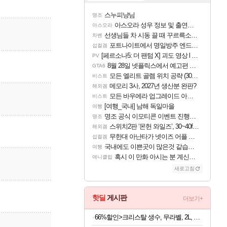
스누피냥님
명조
아스오라 성우 정보 및 출연작 모음
아스오라
선생님들 차 시동 끌 때 꾸르륵소리나는데
차벤
포트나이트에서 명일방주 엔드필드 [펠리카] 판매 예정
섭컬겜
[페르소나5: 더 팬텀 X] 괴도 영상 l 타카마키 안·댄싱 스타
PV
8월 28일 넷플릭스에서 예고편 공개 예정
GTA6
모든 엘리트 골렘 위치 공략 (30개) - 방랑 결투가
비스트
메모리 3사, 2027년 생산분 완판?
해외겜
모든 바우에라 업그레이드 아이템 획득 위치 공략 (89개)
비스트
[여행_국내] 남해 독일마을
여행
명조 공식 이모티콘 이벤트 진행해봤습니다! 참여부터 추첨까지????
명조
스위치2판 ‘몬헌 와일즈’, 30~40fps 목표 추정
해외겜
무한대 아난타가 넷이즈 어플 달력에 일정 등록
섭컬겜
국내에도 이쁜곳이 많은것 같습니다
여행
혹시 이 만화 아시는 분 계신가요
애니클립
새로고침
핫딜
게시판
더보기+
66%할인>크리스탈 생수, 무라벨, 2L, 12개