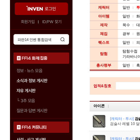
캐릭터
일반
투
로그인
아이템
일반
화
회원가입
ID/PW 찾기
제작
목수
대
체집
광부
원
퀘스트
일반
의
탐험수첩
탐험
기라바니
FF14 화제 집중
총사령부
일반
흑
정보 · 뉴스 모음
소식과 정보 게시판
업적&칭호
자유 게시판
└
3추 모음
아이콘
질문과 답변 게시판
[캐릭터 - 투사]
검술
검술사 레벨 10 
FF14 커뮤니티
[캐릭터 - 투사]
검술
사건 · 사고 게시판