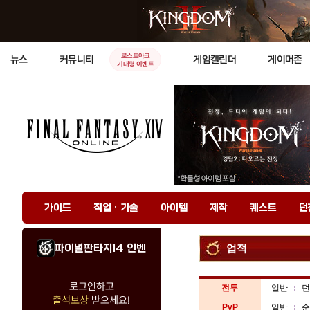
로스트아크
뉴스
커뮤니티
게임캘린더
게이머존
기대평 이벤트
가이드
직업 · 기술
아이템
제작
퀘스트
던
파이널판타지14 인벤
업적
로그인하고
전투
일반
던
출석보상
받으세요!
PvP
일반
순