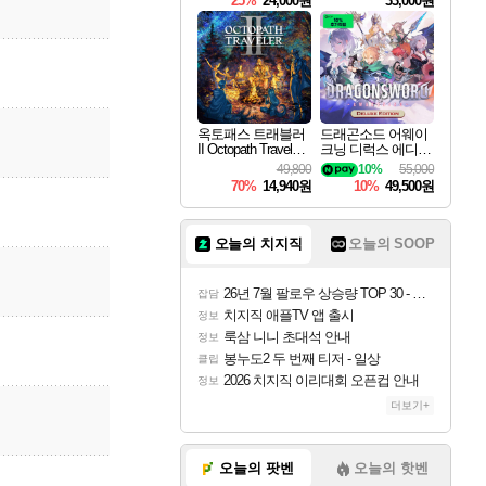
25%
24,000원
33,000원
옥토패스 트래블러
드래곤소드 어웨이
II Octopath Traveler I
크닝 디럭스 에디션
I
DragonSword Awake
49,800
10%
55,000
ning Deluxe Edition
70%
14,940원
10%
49,500원
오늘의 치지직
오늘의 SOOP
26년 7월 팔로우 상승량 TOP 30 - 월간 치지직
잡담
치지직 애플TV 앱 출시
정보
룩삼 니니 초대석 안내
정보
봉누도2 두 번째 티저 - 일상
클립
2026 치지직 이리대회 오픈컵 안내
정보
더보기+
오늘의 팟벤
오늘의 핫벤