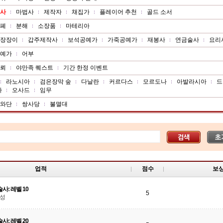
사
마법사
제작자
채집가
플레이어 추천
골드 소서
폐
분해
소장품
마테리아
장장이
갑주제작사
보석공예가
가죽공예가
재봉사
연금술사
요리
예가
어부
뢰
야만족 퀘스트
기간 한정 이벤트
라노시아
검은장막 숲
다날란
커르다스
모르도나
아발라시아
드
아
오사드
임무
와단
쌍사당
불멸대
업적
점수
보
사: 레벨 10
5
달성
사: 레벨 20