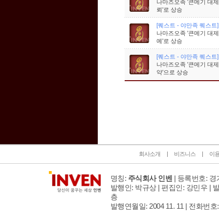
나마즈오족 '큰메기 대제
뢰'로 상승
[퀘스트 - 야만족 퀘스트]
나마즈오족 '큰메기 대제
예'로 상승
[퀘스트 - 야만족 퀘스트]
나마즈오족 '큰메기 대제
약'으로 상승
인벤 공식 미디어 파트너 및 제휴 파트너
회사소개
비즈니스
이
명칭:
주식회사 인벤
| 등록번호: 경기
발행인: 박규상 | 편집인: 강민우 |
발
층
발행연월일: 2004 11. 11 |
전화번호: 02 