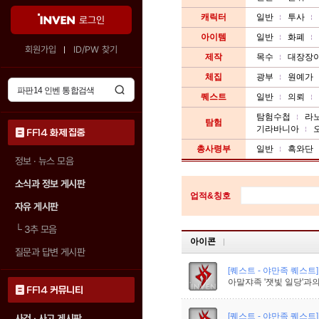
캐릭터
일반
투사
로그인
아이템
일반
화폐
회원가입
ID/PW 찾기
제작
목수
대장장
체집
광부
원예가
퀘스트
일반
의뢰
탐험수첩
라
탐험
기라바니아
FF14 화제 집중
총사령부
일반
흑와단
정보 · 뉴스 모음
소식과 정보 게시판
업적&칭호
자유 게시판
└
3추 모음
아이콘
질문과 답변 게시판
[퀘스트 - 야만족 퀘스트]
아말쟈족 '잿빛 일당'과의
FF14 커뮤니티
[퀘스트 - 야만족 퀘스트]
사건 · 사고 게시판