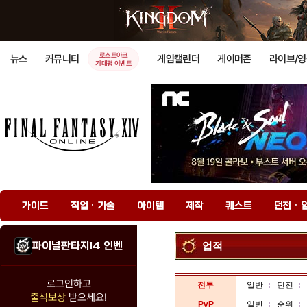
로스트아크
뉴스
커뮤니티
게임캘린더
게이머존
라이브/
기대평 이벤트
가이드
직업 · 기술
아이템
제작
퀘스트
던전 · 
파이널판타지14 인벤
업적
로그인하고
전투
일반
던전
출석보상
받으세요!
PvP
일반
순위