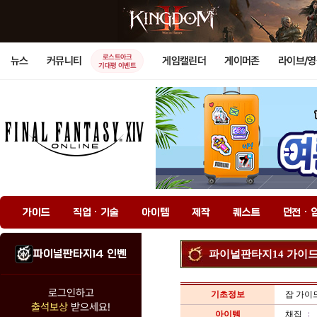
로스트아크
뉴스
커뮤니티
게임캘린더
게이머존
라이브/
기대평 이벤트
가이드
직업 · 기술
아이템
제작
퀘스트
던전 · 
파이널판타지14 인벤
파이널판타지14 가이
로그인하고
기초정보
잡 가이
출석보상
받으세요!
아이템
채집