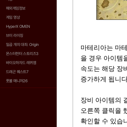
해외게임정보
게임 영상
HyperX OMEN
브이 라이징
일곱 개의 대죄: Origin
마테리아는 마테
몬스터헌터 스토리즈3
을 경우 아이템
바이오하자드 레퀴엠
속도는 해당 장
드래곤 퀘스트7
증가하게 됩니다
풋볼 매니저26
장비 아이템의 
오른쪽 클릭을 
확인할 수 있습