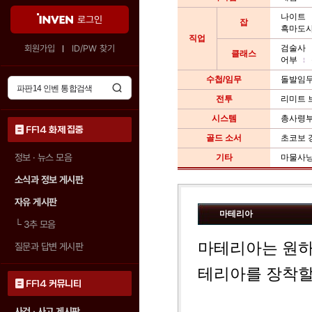
나이트
로그인
잡
흑마도
직업
회원가입
ID/PW 찾기
검술사
클래스
어부
수첩/임무
돌발임
전투
리미트 
시스템
총사령
FF14 화제 집중
골드 소서
초코보 
정보 · 뉴스 모음
기타
마물사
소식과 정보 게시판
자유 게시판
마테리아
└
3추 모음
마테리아는 원하
질문과 답변 게시판
테리아를 장착할
FF14 커뮤니티
사건 · 사고 게시판