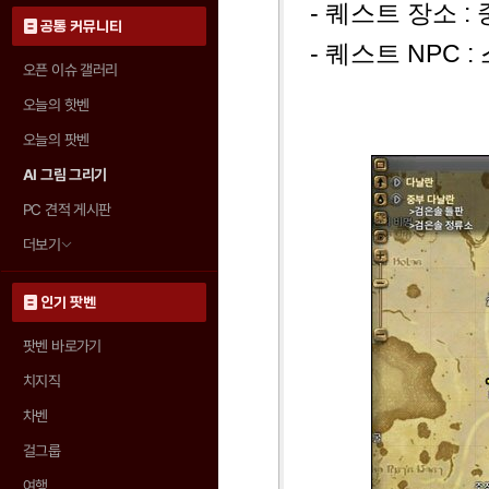
- 퀘스트 장소 :
공통 커뮤니티
- 퀘스트 NPC : 
오픈 이슈 갤러리
오늘의 핫벤
오늘의 팟벤
AI 그림 그리기
PC 견적 게시판
더보기
인기 팟벤
팟벤 바로가기
치지직
차벤
걸그룹
여행