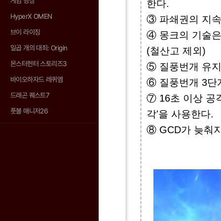
게임 영상
한다.
HyperX OMEN
③ 파쇄권의 지속
브이 라이징
④ 몽크의 기술은
일곱 개의 대죄: Origin
(철산고 제외)
몬스터헌터 스토리즈3
⑤ 질풍번개 유지
바이오하자드 레퀴엠
⑥ 질풍번개 3단
드래곤 퀘스트7
⑦ 16초 이상 
풋볼 매니저26
각'을 사용한다.
⑧ GCD가 늦춰