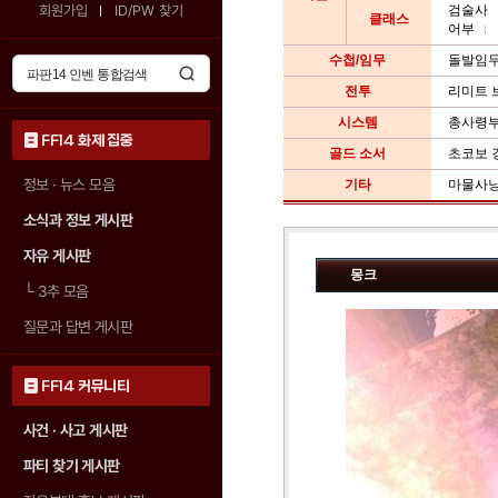
회원가입
ID/PW 찾기
검술사
클래스
어부
수첩/임무
돌발임
전투
리미트 
시스템
총사령
FF14 화제 집중
골드 소서
초코보 
정보 · 뉴스 모음
기타
마물사
소식과 정보 게시판
자유 게시판
몽크
└
3추 모음
질문과 답변 게시판
FF14 커뮤니티
사건 · 사고 게시판
파티 찾기 게시판