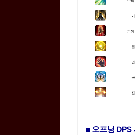
주의
기
피의
질
견
목
진
■ 오프닝 DPS