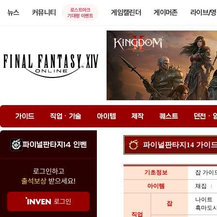
로스트아크
뉴스
커뮤니티
게임캘린더
게이머존
라이브/
기대평 이벤트
가이드
직업 · 기술
아이템
제작
퀘스트
던전 · 
파이널판타지14 인벤
파이널판타지14 가이
로그인하고
기초정보
잡 가이
출석보상
받으세요!
아이템
채집
나이트
로그인
잡
흑마도
직업