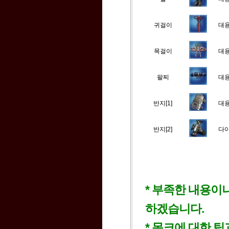
귀걸이
대용
목걸이
대용
팔찌
대용
반지[1]
대용
반지[2]
다이
* 부족한 내용이
하겠습니다.
* 몽크에 대한 