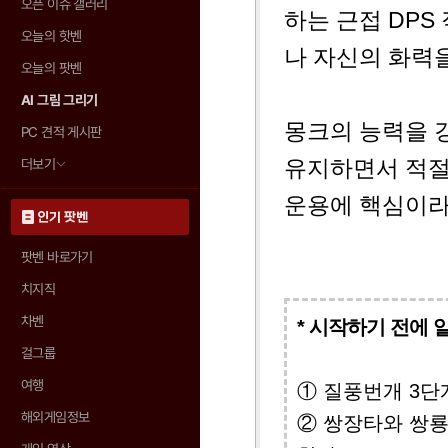
오픈 이슈 갤러리
하는 근접 DPS
오늘의 핫벤
나 자신의 화력
오늘의 팟벤
AI 그림 그리기
몽크의 능력을 
PC 견적 게시판
유지하면서 적절
더보기
운용에 핵심이라
인기 팟벤
팟벤 바로가기
치지직
차벤
* 시작하기 전에 
걸그룹
여행
① 질풍번개 3단
해외게임정보
② 쌍장타와 쌍