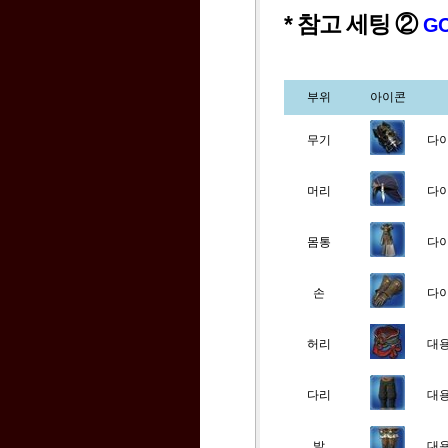
* 참고 세팅 ②
GC
부위
아이콘
무기
다
머리
다이
몸통
다이
손
다
허리
대용
다리
대용
발
대