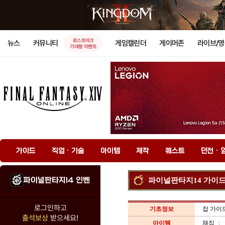
로스트아크
뉴스
커뮤니티
게임캘린더
게이머존
라이브/
기대평 이벤트
가이드
직업 · 기술
아이템
제작
퀘스트
던전 · 
파이널판타지14 인벤
파이널판타지14 가이
로그인하고
기초정보
잡 가이
출석보상
받으세요!
아이템
채집