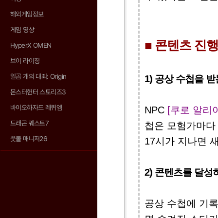
해외게임정보
게임 영상
■ 콘텐츠 진
HyperX OMEN
브이 라이징
일곱 개의 대죄: Origin
1) 공상 수첩을 받
몬스터헌터 스토리즈3
바이오하자드 레퀴엠
NPC
[쿠로 알리
드래곤 퀘스트7
첩은 모험가마다 
풋볼 매니저26
17시가 지나면 새
2) 콘텐츠를 달성
공상 수첩에 기록