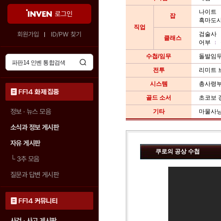
나이트
로그인
잡
흑마도
직업
회원가입
ID/PW 찾기
검술사
클래스
어부
수첩/임무
돌발임
전투
리미트 
시스템
총사령
FF14 화제 집중
골드 소서
초코보 
정보 · 뉴스 모음
기타
마물사
소식과 정보 게시판
자유 게시판
쿠로의 공상 수첩
└
3추 모음
질문과 답변 게시판
FF14 커뮤니티
사건 · 사고 게시판