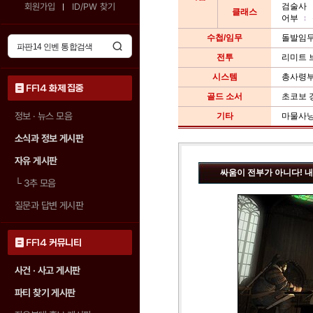
회원가입
ID/PW 찾기
검술사
클래스
어부
수첩/임무
돌발임
전투
리미트 
시스템
총사령
FF14 화제 집중
골드 소서
초코보 
정보 · 뉴스 모음
기타
마물사
소식과 정보 게시판
자유 게시판
싸움이 전부가 아니다! 
└
3추 모음
질문과 답변 게시판
FF14 커뮤니티
사건 · 사고 게시판
파티 찾기 게시판