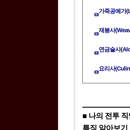
가죽공예가(Lea
재봉사(Weav
연금술사(Alch
요리사(Culina
■ 나의 전투 
특징 알아보기