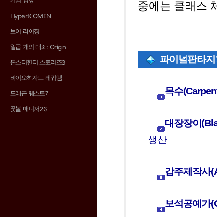
게임 영상
중에는 클래스 
HyperX OMEN
브이 라이징
일곱 개의 대죄: Origin
파이널판타지1
몬스터헌터 스토리즈3
바이오하자드 레퀴엠
목수(Carpent
드래곤 퀘스트7
풋볼 매니저26
대장장이(Blac
생산
갑주제작사(Ar
보석공예가(Go