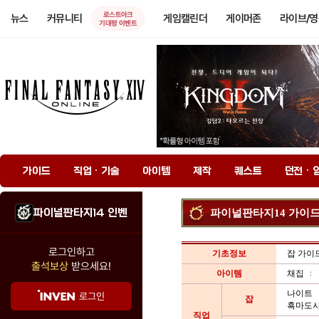
로스트아크
뉴스
커뮤니티
게임캘린더
게이머존
라이브/
기대평 이벤트
가이드
직업 · 기술
아이템
제작
퀘스트
던전 · 
파이널판타지14 인벤
파이널판타지14 가이
로그인하고
기초정보
잡 가이
출석보상
받으세요!
아이템
채집
나이트
로그인
잡
흑마도
직업