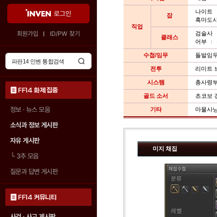
나이트
로그인
잡
흑마도
직업
회원가입
ID/PW 찾기
검술사
클래스
어부
수첩/임무
돌발임
전투
리미트 
시스템
총사령
FF14 화제 집중
골드 소서
초코보 
정보 · 뉴스 모음
기타
마물사
소식과 정보 게시판
자유 게시판
미지 채집
└
3추 모음
질문과 답변 게시판
FF14 커뮤니티
사건 · 사고 게시판