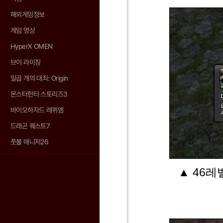
해외게임정보
게임 영상
HyperX OMEN
브이 라이징
일곱 개의 대죄: Origin
몬스터헌터 스토리즈3
바이오하자드 레퀴엠
드래곤 퀘스트7
풋볼 매니저26
▲ 46