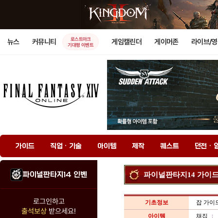
로스트아크
뉴스
커뮤니티
게임캘린더
게이머존
라이브/
기대평 이벤트
가이드
직업 · 기술
아이템
제작
퀘스트
던전 · 
파이널판타지14 인벤
파이널판타지14 가이
로그인하고
기초정보
잡 가이
출석보상
받으세요!
아이템
채집