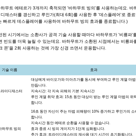
하무트 에테르가 3개까지 축적되면 '바하무트 빙의'를 사용하는데요. 바
디재스터를 갱신하고 루인가(최대 6회)를 사용한 후 '데스플레어'로 종료
는 빠르게 데스플레어를 사용하여 바하무트 빙의 효과를 종료합니다.)
시전된 시기에서는 소환사가 공격 기술 사용할 때마다 바하무트가 '비룡파'
하면 빈도를 더욱 늘릴 수 있는데요. 바하무트가 소환된 시점에서는 비룡파
크 몬'을 2회 사용하는 것에 가장 신경 쓰면서 운용합니다.
기술 이름
효과
대상에게 바이오가와 미아즈가를 동시에 부여하고 루인 계열 마
만듭니다.
트라이디재스터
지속시간: 각 지속 피해의 기본 지속시간
루인 계열 취약 효과: 15초 동안 대상이 받는 루인 계열 마법의 위력
합니다.
16초 동안 자신이 주는 마법 피해량이 10% 증가하고 루인가의 소
합니다.
지속시간 동안 에테르 순환을 사용할 수 없습니다.
바하무트 빙의
효과 종료 시 빙의 게이지가 1단계 심화됩니다.
추가 효과: 트라이디재스터의 재사용 대기 시간이 초기화됩니다.