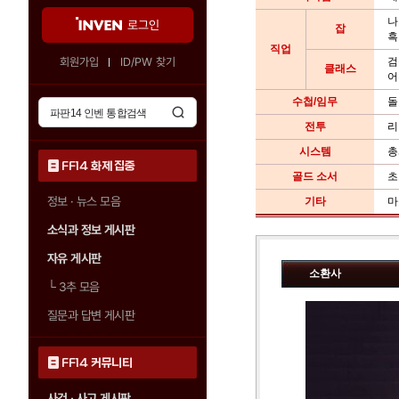
나
로그인
잡
흑
직업
회원가입
ID/PW 찾기
검
클래스
어
수첩/임무
돌
전투
리
시스템
총
FF14 화제 집중
골드 소서
초
정보 · 뉴스 모음
기타
마
소식과 정보 게시판
자유 게시판
소환사
└
3추 모음
질문과 답변 게시판
FF14 커뮤니티
사건 · 사고 게시판