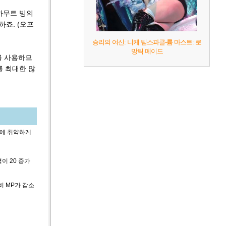
하무트 빙의
하죠. (오프
승리의 여신: 니케 팀스파클-륨 마스트: 로
망틱 메이드
를 사용하므
를 최대한 많
법에 취약하게
이 20 증가
비 MP가 감소