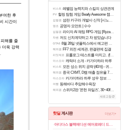
레벨업 능력치와 스킬의 상관관계
비스트
힐링 탐험 게임 Bearly Awesome 챕터 1 트레일러
 부여한 후
PV
섬란 카구라 개발사 신작 [시노비 넥서스] 연내 출시 예정
섭컬겜
준비 시간이
공명자 모먼트 | 수수
명조
라이자 AI 채팅 RPG 게임 [RyzaChat: AI] 공개
섭컬겜
저도 신차계약하고 차 받았습니다
차벤
 피해를 줄
8월 28일 넷플릭스에서 예고편 공개 예정
GTA6
다 더욱 강력
FF7 외전 세계관, 완결편에 집결
해외겜
.
프롤로그 테스트를 마치고.. (feat. 리아)
리밋제로
캐릭터 소개 - 카가미하라 하루
아스오라
모든 성소 위치 공략 (40개) - 귀환한 영혼 도전과제
비스트
중국 CXMT, D램 매출 점유율 7%…글로벌 4위로 부상
해외겜
카가미하라 하루 성우 정보 및 주요 필모
아스오라
동해바다 추암해수욕장
여행
스위치2판 ‘몬헌 와일즈’, 30~40fps 목표 추정
해외겜
새로고침
핫딜
게시판
더보기+
아디다스 블랙에디션 에어로레디 드로즈 5PACK 100