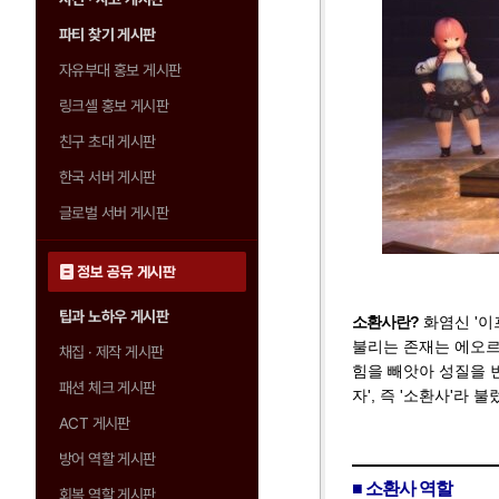
파티 찾기 게시판
자유부대 홍보 게시판
링크셸 홍보 게시판
친구 초대 게시판
한국 서버 게시판
글로벌 서버 게시판
정보 공유 게시판
팁과 노하우 게시판
소환사란?
화염신 '이프
불리는 존재는 에오르
채집 · 제작 게시판
힘을 빼앗아 성질을 
패션 체크 게시판
자', 즉 '소환사'라 
ACT 게시판
방어 역할 게시판
■ 소환사 역할
회복 역할 게시판