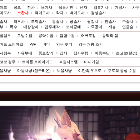
이트
몽크
전사
용기사
음유시인
닌자
암흑기사
기공사
사무
마도사
소환사
적마도사
학자
백마도사
점성술사
술사
격투사
도끼술사
창술사
궁술사
쌍검사
환술사
주술사
부
목수
대장장이
갑주제작
보석공예
가죽공예
재봉
연금술
발임무
토벌수첩
공략수첩
탐험수첩
어류도감
풍맥의 샘
미트 브레이크
PvP
버디
임무 찾기
임무 개방 조건
사령부
자유부대
동료찾기
집사
집사수행
이동수단
초코보(탈것)
코보 경주
트리플 트라이어드
복권시스템
미니게임
물사냥
마물사냥 (센추리온)
보물사냥
야만족 우호도
쿠로의 공상 수첩