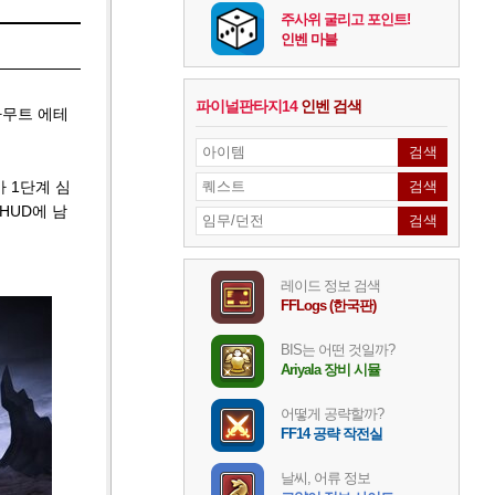
주사위 굴리고 포인트!
인벤 마블
파이널판타지14
인벤 검색
하무트 에테
가 1단계 심
HUD에 남
레이드 정보 검색
FFLogs (한국판)
BIS는 어떤 것일까?
Ariyala 장비 시뮬
어떻게 공략할까?
FF14 공략 작전실
날씨, 어류 정보