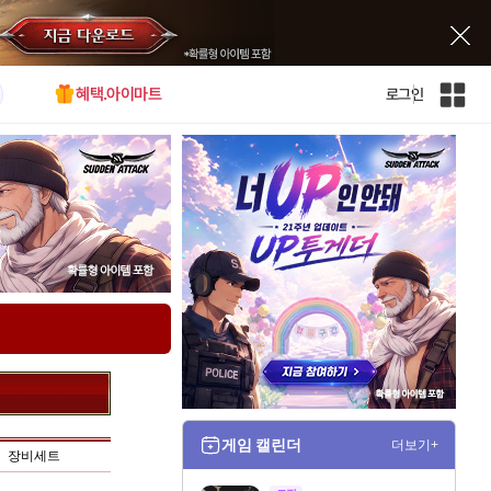
혜택.아이마트
로그인
인
벤
전
체
사
이
트
맵
게임 캘린더
더보기+
장비세트