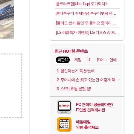
울트라트랩(Ultra Trap) 모기퇴치기
홍대쭈꾸미 수제양념 쭈꾸미볶음 냉동 택배 300g 6팩 32,900원
[풀리오 본사 할인가] 풀리오 종아리 마사지기 V3
[LG 여름특가 이벤트] LG 디오스 AI 오브제컬렉션 양문형 매직스페이스 2도어 냉장고
최근 HOT한 콘텐츠
파판14
게임
IT
유머
연예
1
할인하는거 쭉 봤는데
2
주머니에 손 꽂고 있는건 어떻게 하는건가요?
3
스!포] 효월 본편 끝!
PC 견적이 궁금하다면?
IT인벤 견적게시판
매일매일,
인벤 출석체크!