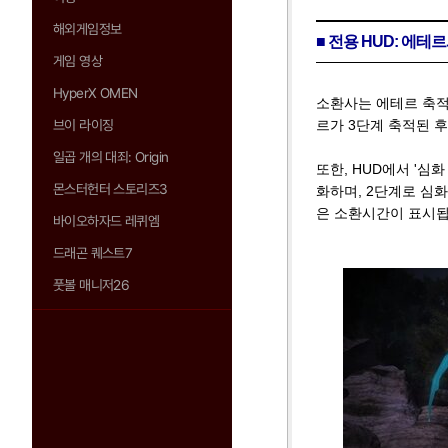
해외게임정보
■ 전용 HUD: 에테
게임 영상
HyperX OMEN
소환사는 에테르 축적
브이 라이징
르가 3단계 축적된 후
일곱 개의 대죄: Origin
또한, HUD에서 '심
몬스터헌터 스토리즈3
화하며, 2단계로 심화
은 소환시간이 표시됩
바이오하자드 레퀴엠
드래곤 퀘스트7
풋볼 매니저26