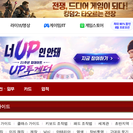
X
최대 90% 할인
라이브/영상
게이밍/IT
게임스토어
8월 프로모션
전 · 임무
카드
업적
가이드
 가이드
클래스 가이드
키보드 조작법
패드 조작법
세계관
초반지역
집
미지 채집
제작
낚시
마테리아
염색
장비투영
고대의 무기