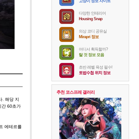
고양이 정보 사이트
다양한 인테리어
Housing Snap
의상 코디 공유실
Mirapri 정보
어디서 획득할까?
탈 것 정보 모음
초반 레벨 육성 필수!
토법수첩 위치 정보
추천 코스프레 갤러리
. 해당 지
간 60초가
무트 에테르를