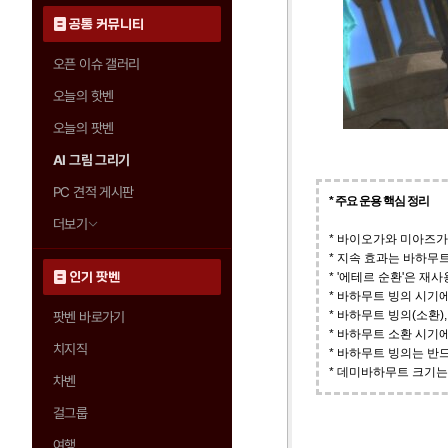
공통 커뮤니티
오픈 이슈 갤러리
오늘의 핫벤
오늘의 팟벤
AI 그림 그리기
PC 견적 게시판
* 주요 운용 핵심 정리
더보기
* 바이오가와 미아즈가
* 지속 효과는 바하무
인기 팟벤
* '에테르 순환'은 
* 바하무트 빙의 시기
* 바하무트 빙의(소환
팟벤 바로가기
* 바하무트 소환 시기에
치지직
* 바하무트 빙의는 반
* 데미바하무트 크기는 
차벤
걸그룹
여행