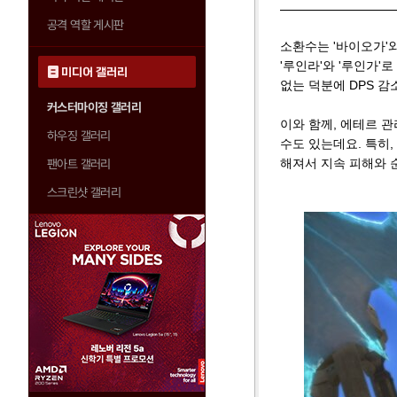
공격 역할 게시판
소환수는 '바이오가'와
'루인라'와 '루인가'
미디어 갤러리
없는 덕분에 DPS 
커스터마이징 갤러리
이와 함께, 에테르 관
하우징 갤러리
수도 있는데요. 특히,
해져서 지속 피해와 
팬아트 갤러리
스크린샷 갤러리