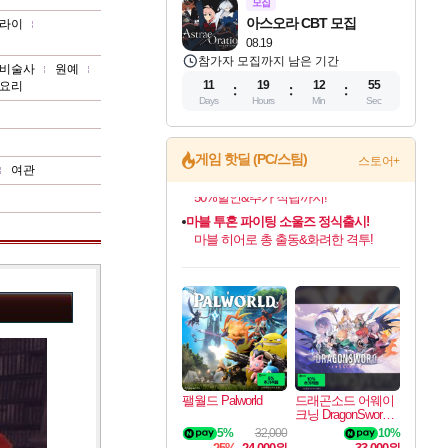
모집
아스오라 CBT 모집
라이
08.19
참가자 모집까지 남은 기간
비술사
원예
11
19
12
54
요리
Days
Hours
Min
Sec
게임 핫딜 (PC/스팀)
스토어+
여관
마블 투혼 파이팅 소울즈 정식출시!
마블 히어로 총 출동&화려한 격투!
네이버 포인트 혜택까지!
인벤게임즈 8월 특별 할인!
드래곤소드: 어웨이크닝 입점!
문명 7 특별 할인!
귀무자: 검의 길 예약 판매 중!
비스트 오브 리인카네이션 정식 출시!
커세어 코브 출시 기념 할인!
더 렐릭 퍼스트 가디언 정식 출시
베데스다 40주년 기념 할인 중!
캡콤 프렌차이즈 할인 진행 중!
캡콤 일부 상품 상시 할인
스타워즈 은하계 레이서
로블록스 기프트 카드 공식 입점
인기 퍼블리셔 모음!
스팀으로 만나는 드래곤소드!
조선&고려 DLC 출시 예정
10% 할인과
게임프릭 신작 IP
해적'섬'을 발전시키자!
설화x하드코어 액션!
베데스다의 명작들을
몬헌, 바하 등 인기 IP를
몬헌 와일즈 & 드래곤즈 도그마2
인벤게임즈에서 10% 추가 적립
Robux를 가장 안전하고
최대 90% 할인가를 만나보세요!
네이버혜택과 함께 만나보세요!
50%할인&추가 적립까지!
이니&베니 혜택까지!
네이버 혜택가와 함께 예약하세요!
할인&네이버혜택으로 만나보세요!
네이버페이 혜택과 만나보세요!
40주년 프로모션으로 만나보세요!
할인가에 만나보세요!
일부 에디션 상시 할인!
혜택으로 예약 판매 중
편안하게 충전하세요
팰월드 Palworld
드래곤소드 어웨이
크닝 DragonSword A
wakening
5%
32,000
10%