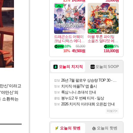
25%
24,000원
33,000원
드래곤소드 어웨이
마블 투혼 파이팅
크닝 디럭스 에디션
소울즈 얼티밋 에디
DragonSword Awake
션 MARVEL Tokon
10%
55,000
5%
ning Deluxe Edition
Fighting Souls Ultima
10%
49,500원
118,000원
te Edition
오늘의 치지직
오늘의 SOOP
26년 7월 팔로우 상승량 TOP 30 - 월간 치지직
잡담
'야만신'이라고
치지직 애플TV 앱 출시
정보
'야만신'의
룩삼 니니 초대석 안내
정보
봉누도2 두 번째 티저 - 일상
를 소환하는
클립
2026 치지직 이리대회 오픈컵 안내
정보
더보기+
오늘의 팟벤
오늘의 핫벤