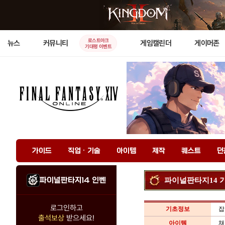
로스트아크
뉴스
커뮤니티
게임캘린더
게이머존
기대평 이벤트
가이드
직업 · 기술
아이템
제작
퀘스트
던
파이널판타지14 인벤
파이널판타지14 
로그인하고
기초정보
잡
출석보상
받으세요!
아이템
채